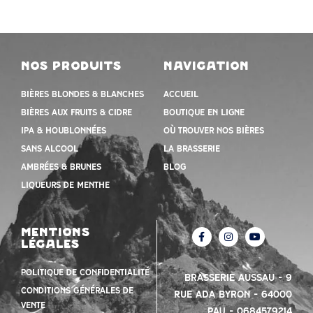
nos produits
navigation
Bières blondes & blanches
Accueil
Bières aux fruits & cidre
Boutique en ligne
IPA & houblonnées
Où trouver nos bières
Sans alcool
la brasserie
Ambrées & Brunes
Blog
Liqueurs de menthe
mentions
légales
Politique de confidentialité
Brasserie Aussau – 9
Conditions Générales de
Rue Ada Byron – 64000
vente
PAU – 0684579214