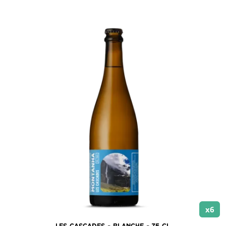
x6
Les Cascades – Blanche – 75 cl