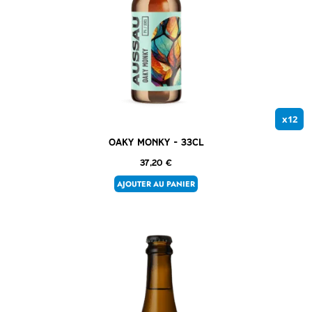
x12
Oaky Monky – 33cl
37,20
€
AJOUTER AU PANIER