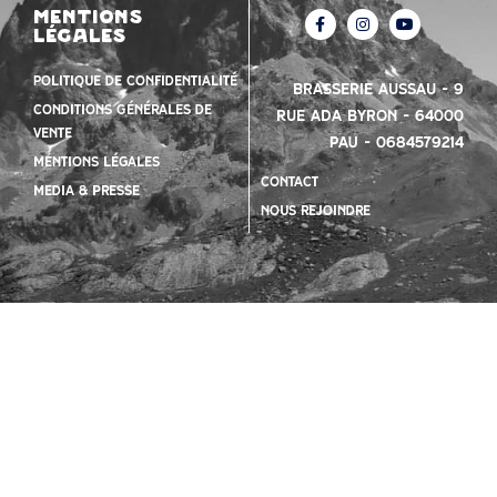
mentions
légales
Politique de confidentialité
Brasserie Aussau – 9
Conditions Générales de
Rue Ada Byron – 64000
vente
PAU – 0684579214
mentions légales
contact
Media & presse
nous rejoindre
Site web créé et propulsé par
Slappy Digital