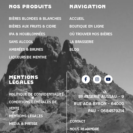
nos produits
navigation
Bières blondes & blanches
Accueil
Bières aux fruits & cidre
Boutique en ligne
IPA & houblonnées
Où trouver nos bières
Sans alcool
la brasserie
Ambrées & Brunes
Blog
Liqueurs de menthe
mentions
légales
Politique de confidentialité
Brasserie Aussau – 9
Conditions Générales de
Rue Ada Byron – 64000
vente
PAU – 0684579214
mentions légales
contact
Media & presse
nous rejoindre