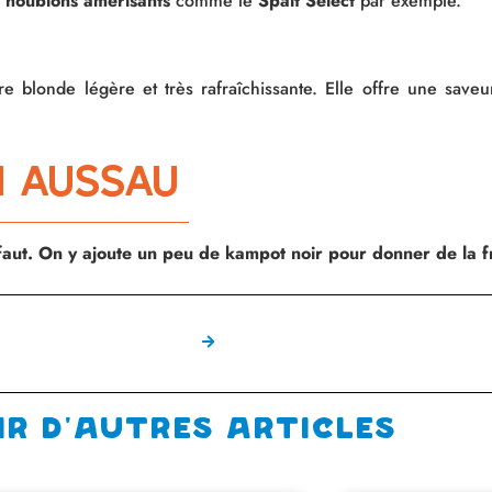
houblons amérisants
comme le
Spalt Select
par exemple.
e blonde légère et très rafraîchissante. Elle offre une save
in aussau
 faut. On y ajoute un peu de kampot noir pour donner de la fr
ir d'autres articles