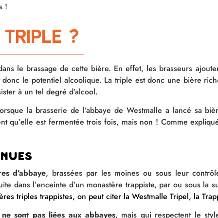
s !
 triple ?
 dans le brassage de cette bière. En effet, les brasseurs ajout
donc le potentiel alcoolique. La triple est donc une bière ric
ster à un tel degré d’alcool.
orsque la brasserie de l’abbaye de Westmalle a lancé sa bièr
 qu’elle est fermentée trois fois, mais non ! Comme expliqué, 
nnues
ères d’abbaye
, brassées par les moines ou sous leur contrôle.
duite dans l’enceinte d’un monastère trappiste, par ou sous la 
ères triples trappistes, on peut citer la Westmalle Tripel
, l
a Trap
i ne sont pas liées aux abbayes
, mais qui respectent le styl