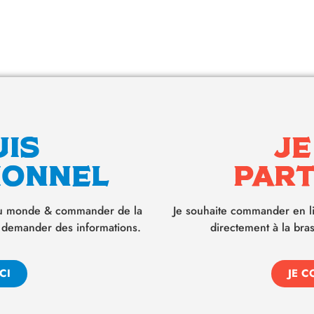
uis
Je
ionnel
part
 du monde & commander de la
Je souhaite commander en l
 demander des informations.
directement à la bras
CI
JE C