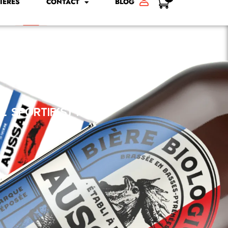
IÈRES
CONTACT
BLOG
l sportif(s) !