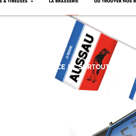
S & TIREUSES
LA BRASSERIE
OÙ TROUVER NOS B
de spécial France et surtout, spécia