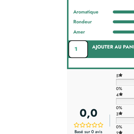
Aromatique
Rondeur
Amer
AJOUTER AU PAN
5
0%
4
x12
0%
0,0
3
0%
Basé sur 0 avis
2