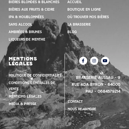
Bières blondes & blanches
Accueil
Bières aux fruits & cidre
Boutique en ligne
IPA & houblonnées
Où trouver nos bières
Sans alcool
la brasserie
Ambrées & Brunes
Blog
Liqueurs de menthe
mentions
légales
Politique de confidentialité
Brasserie Aussau – 9
Conditions Générales de
Rue Ada Byron – 64000
vente
PAU – 0684579214
mentions légales
contact
Media & presse
nous rejoindre