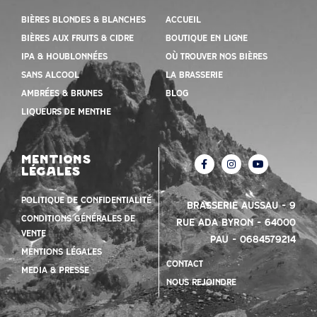
Bières blondes & blanches
Accueil
Bières aux fruits & cidre
Boutique en ligne
IPA & houblonnées
Où trouver nos bières
Sans alcool
la brasserie
Ambrées & Brunes
Blog
Liqueurs de menthe
mentions
légales
Politique de confidentialité
Brasserie Aussau – 9
Conditions Générales de
Rue Ada Byron – 64000
vente
PAU – 0684579214
mentions légales
contact
Media & presse
nous rejoindre