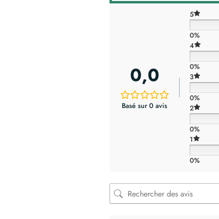
5
0%
4
0%
0,0
3
0%
Basé sur 0 avis
2
0%
1
0%
x12