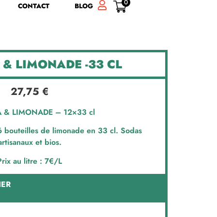
0
CONTACT
BLOG
 & LIMONADE -33 CL
27,75
€
 & LIMONADE – 12×33 cl
6 bouteilles de limonade en 33 cl. Sodas
artisanaux et bios.
Prix au litre : 7€/L
IER