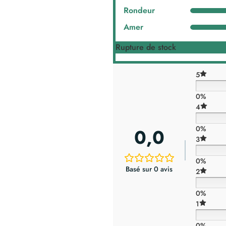
Rondeur
Amer
Rupture de stock
5
0%
4
0%
0,0
3
0%
Basé sur 0 avis
2
x6
0%
1
0%