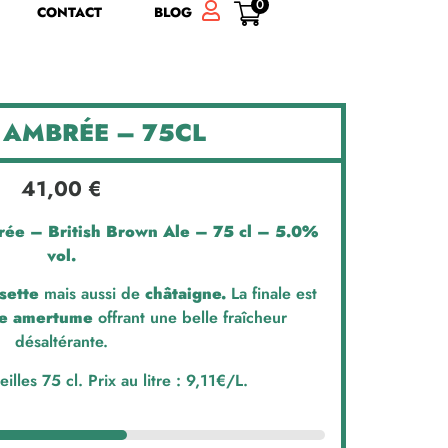
0
CONTACT
BLOG
 AMBRÉE – 75CL
41,00
€
e – British Brown Ale – 75 cl – 5.0%
vol.
sette
mais aussi de
châtaigne.
La finale est
re amertume
offrant une belle fraîcheur
désaltérante.
lles 75 cl. Prix au litre : 9,11€/L.