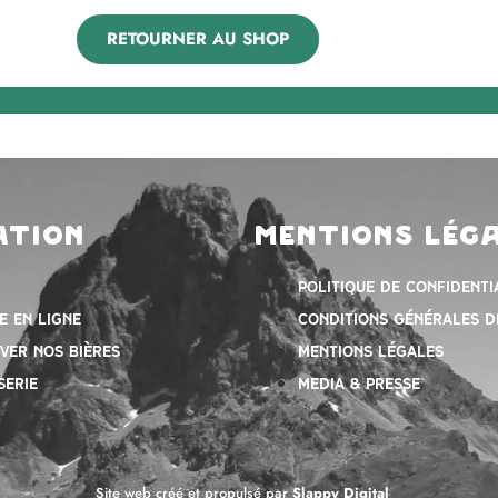
RETOURNER AU SHOP
ation
mentions lég
Politique de confidenti
e en ligne
Conditions Générales d
ver nos bières
mentions légales
serie
Media & presse
Site web créé et propulsé par
Slappy Digital