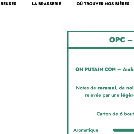
IREUSES
LA BRASSERIE
OÙ TROUVER NOS BIÈRES
OPC –
OH PUTAIN CON – Ambré
Notes de
caramel
, de
noi
relevée par une
légè
Carton de 6 boutei
Aromatique