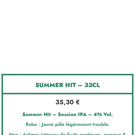
x12
SUMMER HIT – 33CL
35,30
€
Summer Hit – Session IPA – 4% Vol.
Robe : Jaune pâle légèrement trouble.
Nez : Arômes intenses de fruits exotiques, mangue &