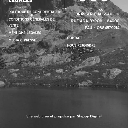
légales
Politique de confidentialité
Brasserie Aussau – 9
Conditions Générales de
Rue Ada Byron – 64000
vente
PAU – 0684579214
mentions légales
contact
Media & presse
nous rejoindre
Site web créé et propulsé par
Slappy Digital