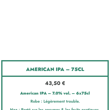
x6
AMERICAN IPA – 75CL
43,50
€
American IPA – 7.0% vol. – 6x75cl
Robe : Légèrement trouble.
Nez : Porté sur les agrumes & les fruits exotiques,