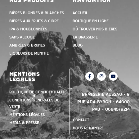
nos produits
navigation
Bières blondes & blanches
Accueil
Bières aux fruits & cidre
Boutique en ligne
IPA & houblonnées
Où trouver nos bières
Sans alcool
la brasserie
Ambrées & Brunes
Blog
Liqueurs de menthe
mentions
légales
Politique de confidentialité
Brasserie Aussau – 9
Conditions Générales de
Rue Ada Byron – 64000
vente
PAU – 0684579214
mentions légales
contact
Media & presse
nous rejoindre