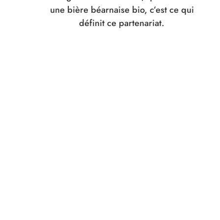
une bière béarnaise bio, c’est ce qui
définit ce partenariat.
Découvrez notre rencontre, les photos
de cette magnifique ferme, entretenue
aussi bien que les bêtes qui y résident.
DÉCOUVRIR LES COULISSES
nos produits
navigation