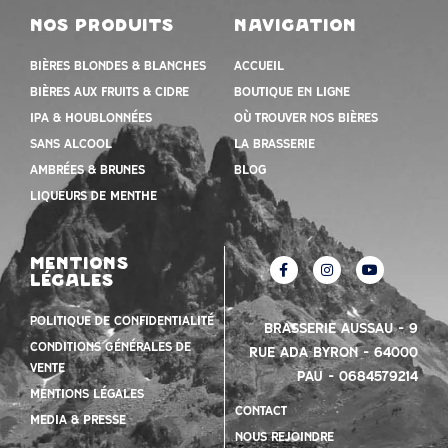
nos produits
navigation
Bières blondes & blanches
Accueil
Bières aux fruits & cidre
Boutique en ligne
IPA & houblonnées
Où trouver nos bières
Sans alcool
la brasserie
Ambrées & Brunes
Blog
Liqueurs de menthe
mentions
légales
Politique de confidentialité
Brasserie Aussau – 9
Conditions Générales de
Rue Ada Byron – 64000
vente
PAU – 0684579214
mentions légales
contact
Media & presse
nous rejoindre