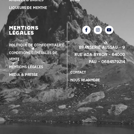
Liqueurs de menthe
mentions
légales
Politique de confidentialité
Brasserie Aussau – 9
Conditions Générales de
Rue Ada Byron – 64000
vente
PAU – 0684579214
mentions légales
contact
Media & presse
nous rejoindre