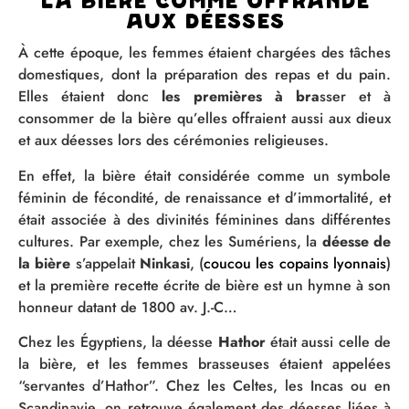
La bière comme offrande
aux déesses
À cette époque, les femmes étaient chargées des tâches
domestiques, dont la préparation des repas et du pain.
Elles étaient donc
les premières à bra
sser et à
consommer de la bière qu’elles offraient aussi aux dieux
et aux déesses lors des cérémonies religieuses.
En effet, la bière était considérée comme un symbole
féminin de fécondité, de renaissance et d’immortalité, et
était associée à des divinités féminines dans différentes
cultures. Par exemple, chez les Sumériens, la
déesse de
la bière
s’appelait
Ninkasi
, (
coucou les copains lyonnais
)
et la première recette écrite de bière est un hymne à son
honneur datant de 1800 av. J.-C…
Chez les Égyptiens, la déesse
Hathor
était aussi celle de
la bière, et les femmes brasseuses étaient appelées
“servantes d’Hathor”. Chez les Celtes, les Incas ou en
Scandinavie, on retrouve également des déesses liées à