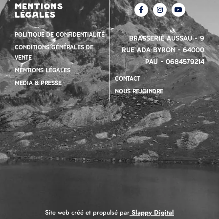
mentions
légales
Politique de confidentialité
Brasserie Aussau – 9
Conditions Générales de
Rue Ada Byron – 64000
vente
PAU – 0684579214
mentions légales
contact
Media & presse
nous rejoindre
Site web créé et propulsé par
Slappy Digital