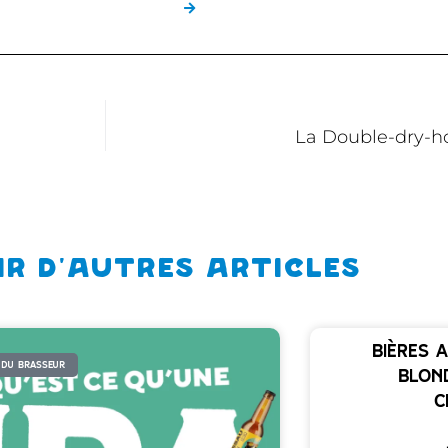
La Double-dry-ho
ir d'autres articles
Bières a
 DU BRASSEUR
blon
c